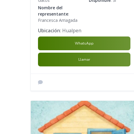
Gatos
Disponible
: Sí
Nombre del
representante
:
Francesca Arriagada
Ubicación
: Hualpen
WhatsApp
Llamar